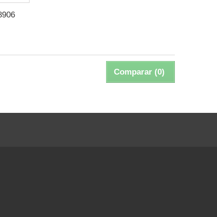
8906
Comparar (
0
)