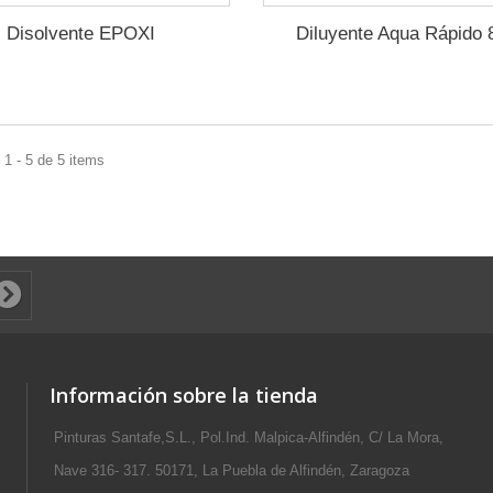
Disolvente EPOXI
Diluyente Aqua Rápido 
1 - 5 de 5 items
Información sobre la tienda
Pinturas Santafe,S.L., Pol.Ind. Malpica-Alfindén, C/ La Mora,
Nave 316- 317. 50171, La Puebla de Alfindén, Zaragoza